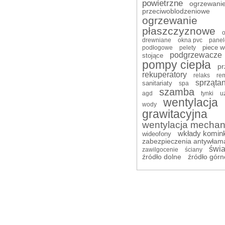
powietrzne
ogrzewani
przeciwoblodzeniowe
ogrzewanie
płaszczyznowe
drewniane
okna pvc
panel
piece w
podłogowe
pelety
podgrzewacze
stojące
pompy ciepła
pr
rekuperatory
relaks
re
sprzątan
sanitariaty
spa
szamba
agd
tynki
u
wentylacja
wody
grawitacyjna
wentylacja mechan
wkłady komin
wideofony
zabezpieczenia antywłam
świa
zawilgocenie
ściany
źródło dolne
źródło górn