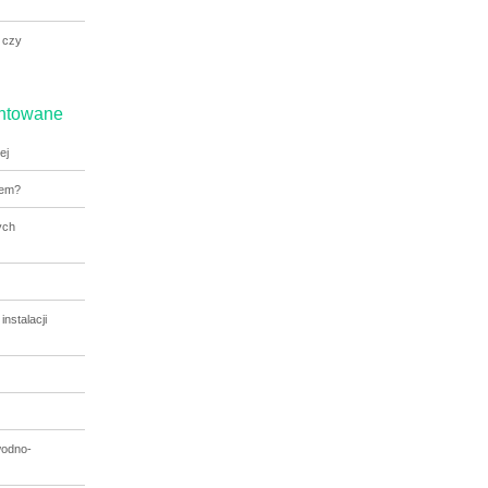
 czy
entowane
ej
dem?
ych
nstalacji
wodno-