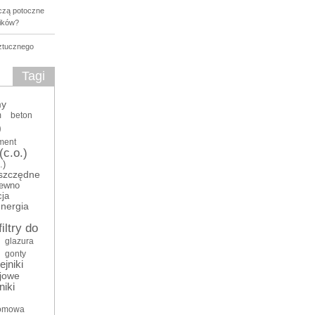
aczą potoczne
ików?
sztucznego
Tagi
my
m
beton
o
ment
(c.o.)
.)
szczędne
rewno
cja
nergia
filtry do
glazura
gonty
ejniki
ejowe
niki
romowa