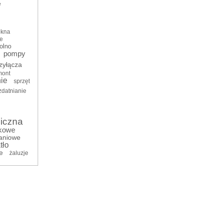
e
okna
e
olno
pompy
zyłącza
mont
ie
sprzęt
zdatnianie
iczna
kowe
aniowe
tło
e
żaluzje