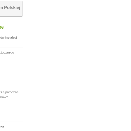
 Polskiej
ne
w instalacji
sztucznego
aczą potoczne
ików?
ych