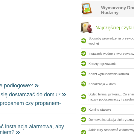
Wymarzony Dom
Rodziny
Najczęściej czyta
Sposoby prowadzenia przewodó
wodnej
Instalacje wodne z tworzywa 
Koszty ogrzewania
Koszt wybudowania komina
Kanalizacja w domu
ie podłogowe?
o się dostarczać do domu?
Bojler, terma, junkers... Co zn
nazwy podgrzewaczy i zasobn
– propanem czy propanem-
Kominy stalowe
Domowa instalacja elektryczna
ć instalacja alarmowa, aby
Jakie rury stosować w domow
aniem?