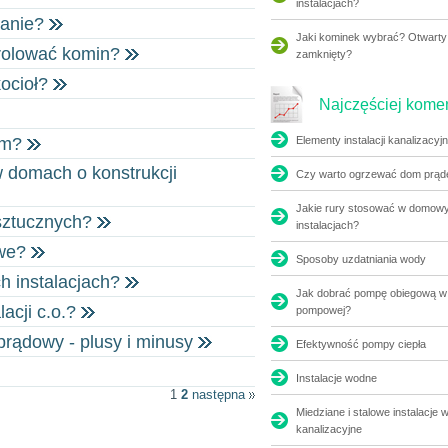
instalacjach?
ewanie?
Jaki kominek wybrać? Otwarty
ntrolować komin?
zamknięty?
ocioł?
Najczęściej kom
Elementy instalacji kanalizacyjn
em?
w domach o konstrukcji
Czy warto ogrzewać dom prą
Jakie rury stosować w domow
 sztucznych?
instalacjach?
owe?
Sposoby uzdatniania wody
h instalacjach?
Jak dobrać pompę obiegową w i
lacji c.o.?
pompowej?
prądowy - plusy i minusy
Efektywność pompy ciepła
Instalacje wodne
1
2
następna
Miedziane i stalowe instalacje 
kanalizacyjne