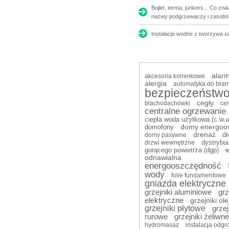
Bojler, terma, junkers... Co zn
nazwy podgrzewaczy i zasobn
Instalacje wodne z tworzywa 
alar
akcesoria kominkowe
alergia
automatyka do bra
bezpieczeństw
cegły
blachodachówki
ce
centralne ogrzewanie 
ciepła woda użytkowa (c.w.u
domy energoo
domofony
drenaż
d
domy pasywne
dystrybu
drzwi wewnętrzne
e
gorącego powietrza (dgp)
odnawialna
energooszczędność
wody
folie fundamentowe
gniazda elektryczne
grzejniki aluminiowe
grz
elektryczne
grzejniki ol
grzejniki płytowe
grzej
rurowe
grzejniki żeliwne
hydromasaż
instalacja odg