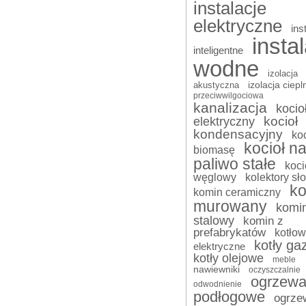
instalacje
elektryczne
ins
insta
inteligentne
wodne
izolacja
izolacja ciepl
akustyczna
przeciwwilgociowa
kanalizacja
kocio
kocioł
elektryczny
kondensacyjny
koc
kocioł n
biomasę
paliwo stałe
koci
węglowy
kolektory sł
k
komin ceramiczny
murowany
komi
stalowy
komin z
prefabrykatów
kotłow
kotły g
elektryczne
kotły olejowe
meble
nawiewniki
oczyszczalnie
ogrzewa
odwodnienie
podłogowe
ogrze