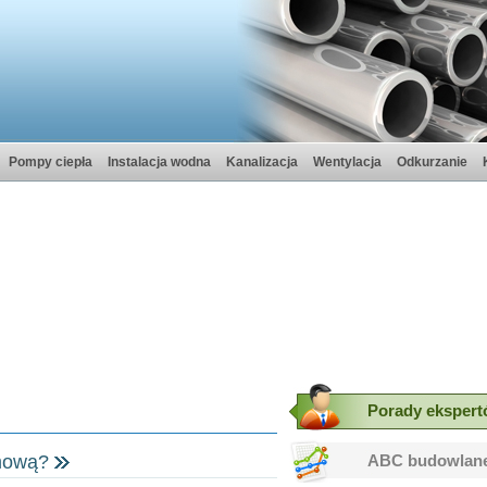
Pompy ciepła
Instalacja wodna
Kanalizacja
Wentylacja
Odkurzanie
Porady eksper
ABC budowlan
rmową?