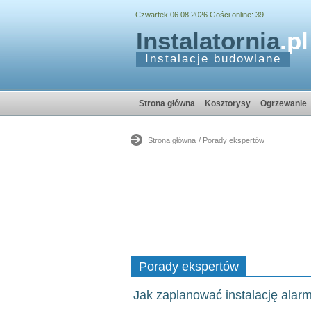
Czwartek 06.08.2026 Gości online: 39
Instalatornia
.pl
Instalacje budowlane
Strona główna
Kosztorysy
Ogrzewanie
Strona główna
/ Porady ekspertów
Porady ekspertów
Jak zaplanować instalację ala