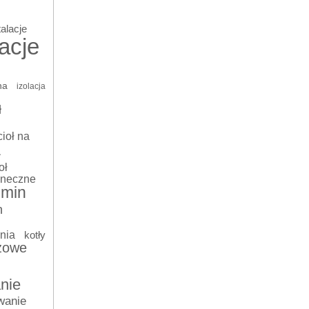
talacje
lacje
na
izolacja
ł
ioł na
a
oł
oneczne
omin
n
nia
kotły
azowe
nie
wanie