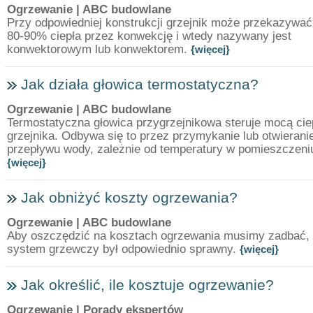
Ogrzewanie
| ABC budowlane
Przy odpowiedniej konstrukcji grzejnik może przekazywać
80-90% ciepła przez konwekcję i wtedy nazywany jest
konwektorowym lub konwektorem.
{więcej}
Jak działa głowica termostatyczna?
Ogrzewanie
| ABC budowlane
Termostatyczna głowica przygrzejnikowa steruje mocą cie
grzejnika. Odbywa się to przez przymykanie lub otwierani
przepływu wody, zależnie od temperatury w pomieszczeni
{więcej}
Jak obniżyć koszty ogrzewania?
Ogrzewanie
| ABC budowlane
Aby oszczędzić na kosztach ogrzewania musimy zadbać,
system grzewczy był odpowiednio sprawny.
{więcej}
Jak określić, ile kosztuje ogrzewanie?
Ogrzewanie
| Porady ekspertów