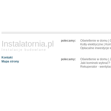
polecamy:
Oświetlenie w domu
|
Instalatornia.pl
Kotły elektryczne
|
Kom
Opłacalne inwestycje w
Instalacje budowlane
Kontakt
polecamy:
Oświetlenie w domu
|
Mapa strony
Jaki kominek wybrać? 
Rekuperator - wentylac