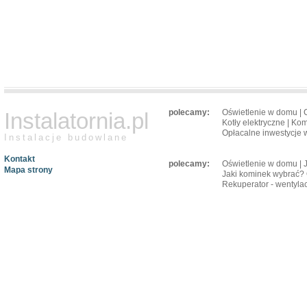
polecamy:
Oświetlenie w domu
|
Instalatornia.pl
Kotły elektryczne
|
Kom
Opłacalne inwestycje w
Instalacje budowlane
Kontakt
polecamy:
Oświetlenie w domu
|
Mapa strony
Jaki kominek wybrać? 
Rekuperator - wentylac